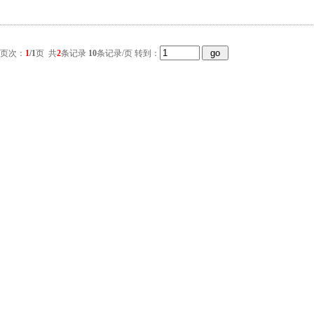
 页次：
1
/1
页 共
2
条记录
10
条记录/页 转到：