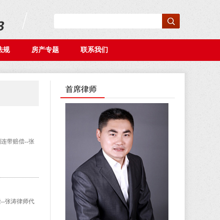
法规
房产专题
联系我们
首席律师
连带赔偿--张
--张涛律师代