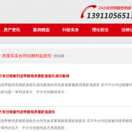
房产资讯
案例精选
纠纷实务
理论前沿
法律
房屋买卖合同信赖利益损失
"
" 的结果
方有过错被判连带赔偿房屋贬值损失成功案例
连带赔偿房屋贬值损失成功案例合同无效卖家索赔房屋贬值损失 买方中介均过错被判
村法庭一审判决买方、中介分别赔偿卖方...
方有过错被判连带赔偿房屋贬值损失
连带赔偿房屋贬值损失合同无效卖家索赔房屋贬值损失 买方中介均过错被判连带赔偿
审判决买方、中介分别赔偿卖方房屋差价...