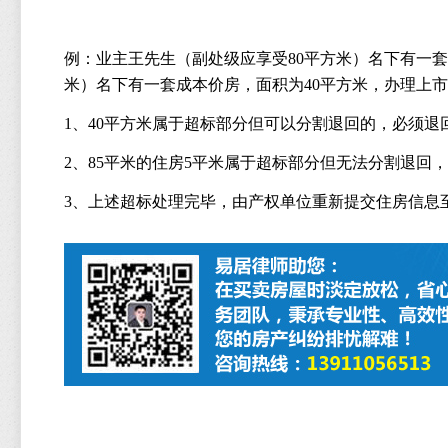
2
例：业主王先生（副处级应享受
80
平方米）名下有一套
米）名下有一套成本价房，面积为
40
平方米，办理上市
1
、
40
平方米属于超标部分但可以分割退回的，必须退
2
、
85
平米的住房
5
平米属于超标部分但无法分割退回，
3
、上述超标处理完毕，由产权单位重新提交住房信息